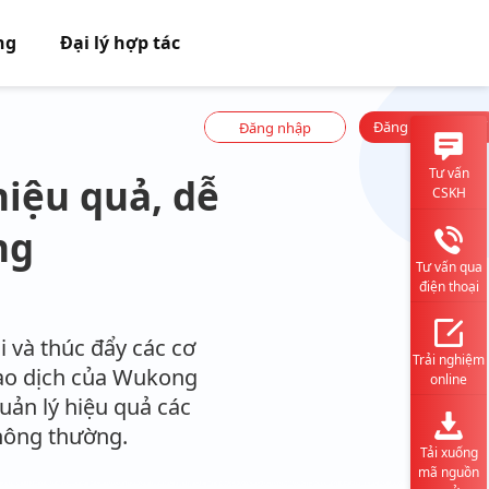
ng
Đại lý hợp tác
Đăng ký miễn phí
Đăng nhập
Tư vấn
hiệu quả, dễ
CSKH
ng
Tư vấn qua
điện thoại
i và thúc đẩy các cơ
Trải nghiệm
giao dịch của Wukong
online
uản lý hiệu quả các
thông thường.
Tải xuống
mã nguồn