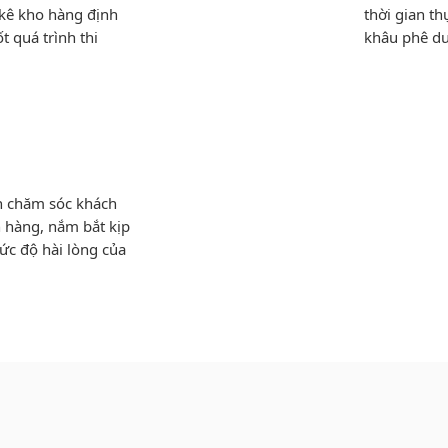
 kê kho hàng định
thời gian t
t quá trình thi
khâu phê du
ạn chăm sóc khách
 hàng, nắm bắt kịp
ức độ hài lòng của