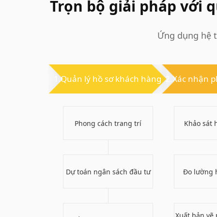
Trọn bộ giải pháp với 
Ứng dụng hệ t
1.Quản lý hồ sơ khách hàng
2.Xác nhận p
Phong cách trang trí
Khảo sát 
Dự toán ngân sách đầu tư
Đo lường 
Xuất bản vẽ 