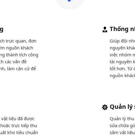
ng
Thống n
ch trực quan, đơn
Giúp đội nhó
iếm nguồn khách
nguyên khác
ạng thành tích công
việc nhóm m
ch các vấn đề
tài nguyên 
nh, làm căn cứ để
tốt hơn. Từ
nguồn khách
Quản lý 
 vật liệu đã được
Quản lý thu 
 hoặc trực tiếp thu
sửa chữa giữ
uất kho tiêu chuẩn
sắm vật liệu