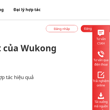
ng
Đại lý hợp tác
Đăng ký miễn phí
Đăng nhập
Tư vấn
CSKH
ất của Wukong
Tư vấn qua
điện thoại
ợp tác hiệu quả
Trải nghiệm
online
Tải xuống
mã nguồn