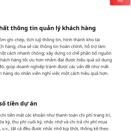
mở
hất thông tin quản lý khách hàng
m ghi chép, tích luỹ thông tin, hình thành kho tài
h hàng; chia sẻ các thông tin hoàn chỉnh, hỗ trợ làm
ột cách nhanh chóng; xây dựng cơ chế phân bổ nguồn
khách hàng tối ưu hơn nhằm đạt được hiệu quả sử dụng
 đó, giúp doanh nghiệp tránh được các vấn đề như mất
 hàng do nhân viên nghỉ việc một cách hiệu quả hơn.
số tiền dự án
chi tiền mặt các khoản như thanh toán chi phí trang trí,
a kỳ, thu phí cuối kỳ, nhắc nhở và chi trả chi phí mua
, v.v., tất cả đều được nhắc nhở kịp thời, thống kê theo