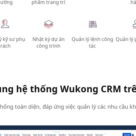
rường
phẩm trang trí
h
ý kỹ sư phụ
Nhật ký dự án
Quản lý lệnh công
Quản lý 
trách
công trình
tác
dụng hệ thống Wukong CRM trê
hống toàn diện, đáp ứng việc quản lý các nhu cầu k